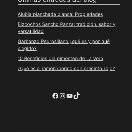
Alubia planchada blanca: Propiedades
Bizcochos Sancho Panza: tradición, sabor y
versatilidad
Garbanzo Pedrosillano:¿qué es y por qué
elegirlo?
10 Beneficios del pimentón de La Vera
¿Qué es el jamón ibérico con precinto rojo?
Ir a la cuenta de facebook de Restaurante Tuétano
Ir a la cuenta de Instagram de Restaurante Tuétano
YouTube
TikTok