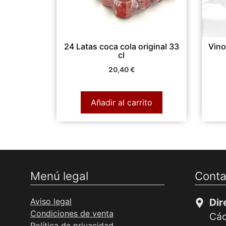
24 Latas coca cola original 33
Vino
cl
20,40
€
Añadir al carrito
Menú legal
Conta
Aviso legal
Dir
Condiciones de venta
Các
Política de privacidad