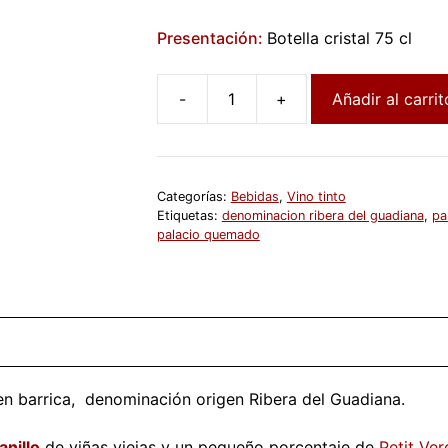
Presentación:
Botella cristal 75 cl
Añadir al carrit
Vino
tinto
Palacio
Quemado
Categorías:
Bebidas
,
Vino tinto
crianza
Etiquetas:
denominacion ribera del guadiana
,
pa
75
palacio quemado
cl
cantidad
en barrica, denominación origen Ribera del Guadiana.
nillo
de viñas viejas y un pequeño porcentaje de
Petit Ver