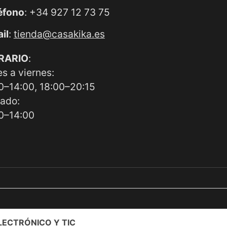
éfono
: +34 927 12 73 75
il
:
tienda@casakika.es
RARIO
:
es a viernes:
0–14:00, 18:00–20:15
ado:
0–14:00
ECTRÓNICO Y TIC