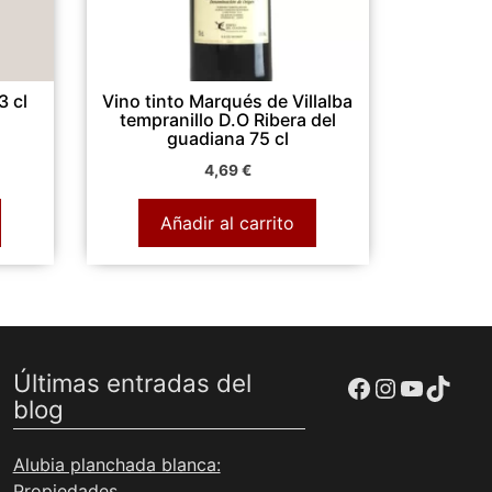
3 cl
Vino tinto Marqués de Villalba
tempranillo D.O Ribera del
guadiana 75 cl
4,69
€
Añadir al carrito
Últimas entradas del
Ir a la cuenta de facebook de Restaurante Tuétano
Ir a la cuenta de Instagram de Restaurante Tuétano
YouTub
TikTo
blog
Alubia planchada blanca:
Propiedades