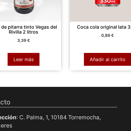
 de pitarra tinto Vegas del
Coca cola original lata 3
Rivilla 2 litros
0,89
€
3,39
€
Leer más
Añadir al carrito
cto
ección
: C. Palma, 1, 10184 Torremocha,
eres