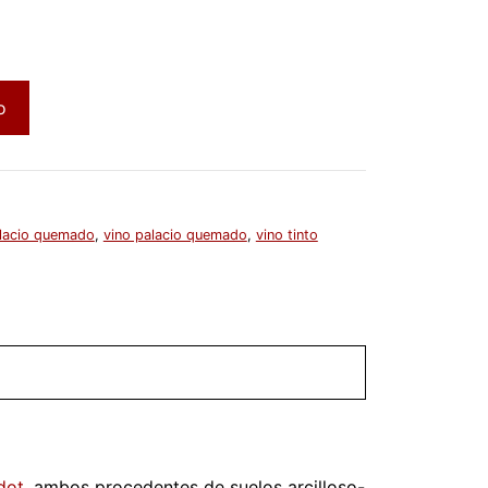
o
lacio quemado
,
vino palacio quemado
,
vino tinto
dot
, ambos procedentes de suelos arcilloso-