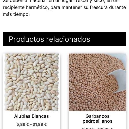
Se deben almacenar en un lugar fresco y seco, en un
recipiente hermético, para mantener su frescura durante
más tiempo.
Productos relacionados
Este
Este
producto
producto
tiene
tiene
múltiples
múltiples
variantes.
variantes.
Las
Las
opciones
opciones
se
se
pueden
pueden
Alubias Blancas
Garbanzos
elegir
elegir
pedrosillanos
5,89
€
–
31,89
€
en
en