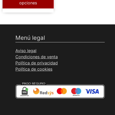
opciones
de
producto
Menú legal
Aviso legal
Condiciones de venta
Política de privacidad
Política de cookies