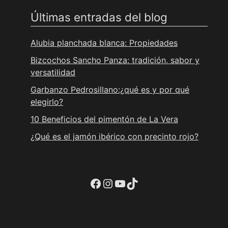
Últimas entradas del blog
Alubia planchada blanca: Propiedades
Bizcochos Sancho Panza: tradición, sabor y
versatilidad
Garbanzo Pedrosillano:¿qué es y por qué
elegirlo?
10 Beneficios del pimentón de La Vera
¿Qué es el jamón ibérico con precinto rojo?
Ir a la cuenta de facebook de Restaurante Tuétano
Ir a la cuenta de Instagram de Restaurante Tuétano
YouTube
TikTok