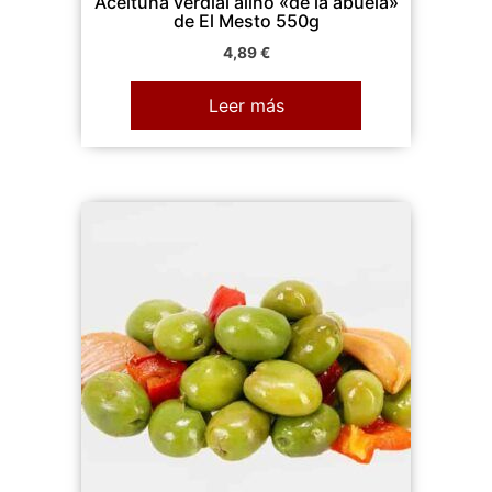
Aceituna verdial aliño «de la abuela»
de El Mesto 550g
4,89
€
Leer más