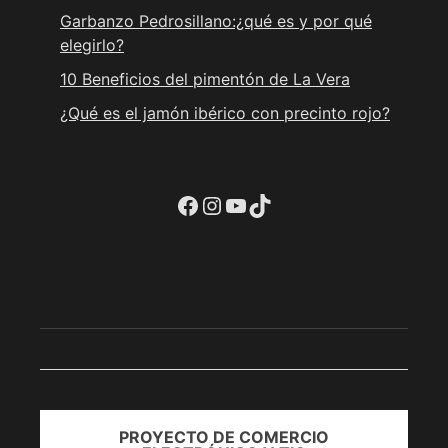
Garbanzo Pedrosillano:¿qué es y por qué
elegirlo?
10 Beneficios del pimentón de La Vera
¿Qué es el jamón ibérico con precinto rojo?
Ir a la cuenta de facebook de Restaurante Tuétano
Ir a la cuenta de Instagram de Restaurante Tuétano
YouTube
TikTok
PROYECTO DE COMERCIO