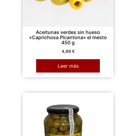
Aceitunas verdes sin hueso
«Caprichosa Picantona» el mesto
450 g
4,89
€
Leer más